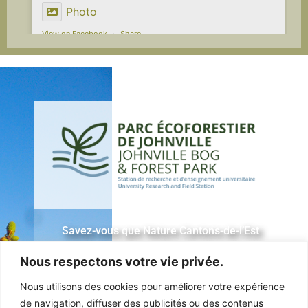
Photo
View on Facebook
·
Share
Nature Cantons-de-l'Est
4 days ago
Le Bioblitz aquatique de Sherbrooke
approche à grands pas!
Plus que quelques jours avant de partir à la
découverte de la biodiversité de la rivière
Magog!
Ce samedi 8 août, venez rencontrer des
Savez-vous que Nature Cantons-de-l’Est
spécialistes et des passionnés de nature qui
est gestionnaire du
Parc écoforestier
vous feront découvrir les trésors cachés du
Nous respectons votre vie privée.
de Johnville
, une station de recherche
parc Lucien-Blanchard.
et d’enseignement universitaire ouverte
Nous utilisons des cookies pour améliorer votre expérience
Au programme : inventaires de poissons,
à la pratique du plein-air?
de navigation, diffuser des publicités ou des contenus
d'amphibiens et de reptiles, ainsi qu'un atel